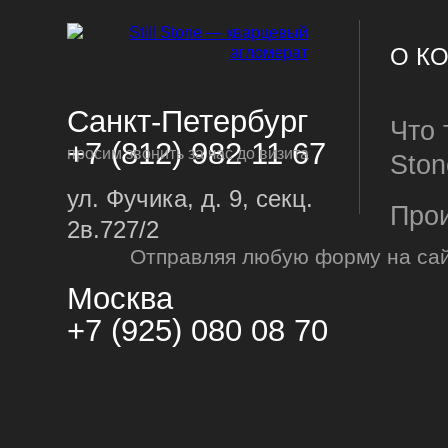
О К
Санкт-Петербург
Что т
+7 (812) 982 11 67
просим звонить за час до визита
Ston
ул. Фучика, д. 9, секц.
Про
2в.727/2
Отправляя любую форму на сай
Пре
ИЗД
Москва
Пост
+7 (925) 080 08 70
Сто
Фарт