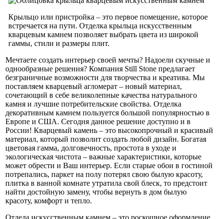
Крыльцо или пристройка – это первое помещение, которое
встречается на пути. Отделка крыльца искусственным
кварцевым камнем позволяет выбрать цвета из широкой
гаммы, стили и размеры плит.
Мечтаете создать интерьер своей мечты? Надоели скучные и
однообразные решения? Компания Still Stone предлагает
безграничные возможности для творчества и креатива. Мы
поставляем кварцевый агломерат – новый материал,
сочетающий в себе великолепные качества натурального
камня и лучшие потребительские свойства. Отделка
декоративным камнем пользуется большой популярностью в
Европе и США. Сегодня данное решение доступно и в
России! Кварцевый камень – это высокопрочный и красивый
материал, который позволит создать любой дизайн. Богатая
цветовая гамма, долговечность, простота в уходе и
экологическая чистота – важные характеристики, которые
может обрести и Ваш интерьер. Если старые обои в гостиной
потрепались, паркет на полу потерял свою былую красоту,
плитка в ванной комнате утратила свой блеск, то предстоит
найти достойную замену, чтобы вернуть в дом былую
красоту, комфорт и тепло.
Отдела искусственным камнем – это роскошное оформление,