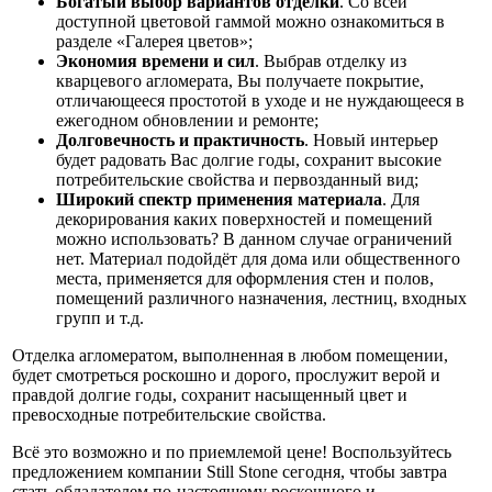
Богатый выбор вариантов отделки
. Со всей
доступной цветовой гаммой можно ознакомиться в
разделе «Галерея цветов»;
Экономия времени и сил
. Выбрав отделку из
кварцевого агломерата, Вы получаете покрытие,
отличающееся простотой в уходе и не нуждающееся в
ежегодном обновлении и ремонте;
Долговечность и практичность
. Новый интерьер
будет радовать Вас долгие годы, сохранит высокие
потребительские свойства и первозданный вид;
Широкий спектр применения материала
. Для
декорирования каких поверхностей и помещений
можно использовать? В данном случае ограничений
нет. Материал подойдёт для дома или общественного
места, применяется для оформления стен и полов,
помещений различного назначения, лестниц, входных
групп и т.д.
Отделка агломератом, выполненная в любом помещении,
будет смотреться роскошно и дорого, прослужит верой и
правдой долгие годы, сохранит насыщенный цвет и
превосходные потребительские свойства.
Всё это возможно и по приемлемой цене! Воспользуйтесь
предложением компании Still Stone сегодня, чтобы завтра
стать обладателем по-настоящему роскошного и