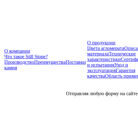
О продукции
Цвета агломерата
Описа
О компании
материала
Технические
Что такое Still Stone?
характеристики
Сертиф
Производство
Преимущества
Поставки
и испытания
Уход и
камня
эксплуатация
Гарантия
качества
Область приме
Отправляя любую форму на сайте,