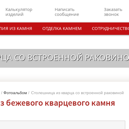
Калькулятор
Написать
Заказать
изделий
сообщение
звонок
ЛИЯ ИЗ КАМНЯ
ОТДЕЛКА КАМНЕМ
СОТРУДНИЧЕСТВ
РЦА СО ВСТРОЕННОЙ РАКОВИН
/
Фотоальбом
/
Столешница из кварца со встроенной раковиной
з бежевого кварцевого камня