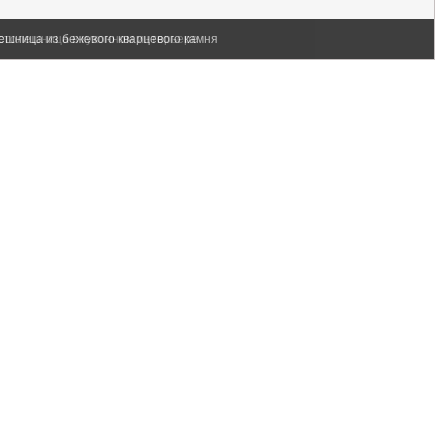
ешница из бежевого кварцевого камня
столешница в кухонном интерьере