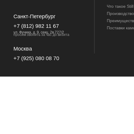
Что такое Stil
Производство
Санкт-Петербург
Преимуществ
+7 (812) 982 11 67
Поставки кам
ул. Фучика, д. 9, секц. 2в.727/2
просим звонить за час до визита
Москва
+7 (925) 080 08 70
ОТДЕЛКА КА
Ванной комн
Интерьеров
Полов
Стен
Лестниц
Крыльцо