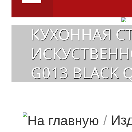
КУХОННАЯ С
ИСКУСТВЕННО
G013 BLACK
/
Изд