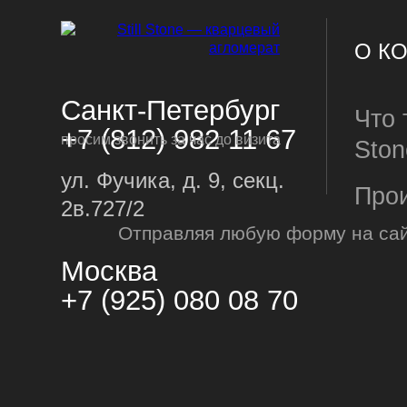
О К
Санкт-Петербург
Что т
+7 (812) 982 11 67
просим звонить за час до визита
Ston
ул. Фучика, д. 9, секц.
Про
2в.727/2
Отправляя любую форму на сай
Пре
ИЗД
Москва
Пост
+7 (925) 080 08 70
Сто
Фарт