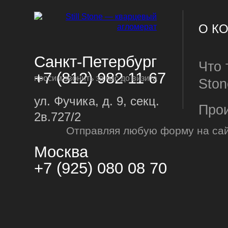
О К
Санкт-Петербург
Что т
+7 (812) 982 11 67
просим звонить за час до визита
Ston
ул. Фучика, д. 9, секц.
Про
2в.727/2
Отправляя любую форму на сай
Пре
ИЗД
Москва
Пост
+7 (925) 080 08 70
Сто
Фарт