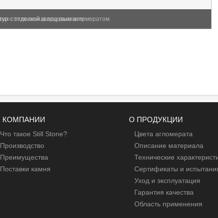
тур с отделкой кварцевым агломератом
вая столешница под раковину
 КОМПАНИИ
О ПРОДУКЦИИ
Что такое Still Stone?
Цвета агломерата
Производство
Описание материала
Преимущества
Технические характерист
Поставки камня
Сертификаты и испытани
Уход и эксплуатация
Гарантия качества
Область применения