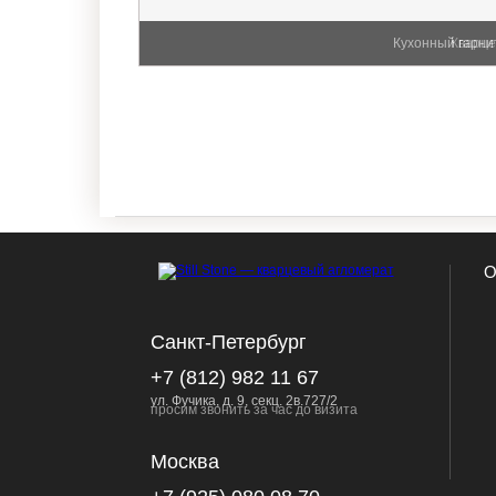
Кухонный гарни
Кварце
О
Санкт-Петербург
+7 (812) 982 11 67
ул. Фучика, д. 9, секц. 2в.727/2
просим звонить за час до визита
Москва