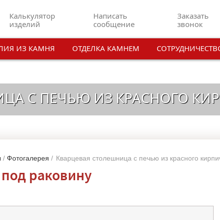
Калькулятор
Написать
Заказать
изделий
сообщение
звонок
ЛИЯ ИЗ КАМНЯ
ОТДЕЛКА КАМНЕМ
СОТРУДНИЧЕСТВ
ЦА С ПЕЧЬЮ ИЗ КРАСНОГО КИ
ы
/
Фотогалерея
/
Кварцевая столешница с печью из красного кирпи
 под раковину