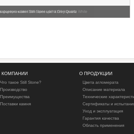
фартуком Still Stone цвета GT 8155 Namibia White
варцевого камня Still Stone цвета Grey Quartz
 КОМПАНИИ
О ПРОДУКЦИИ
Что такое Still Stone?
Цвета агломерата
Производство
Описание материала
Преимущества
Технические характерист
Поставки камня
Сертификаты и испытани
Уход и эксплуатация
Гарантия качества
Область применения