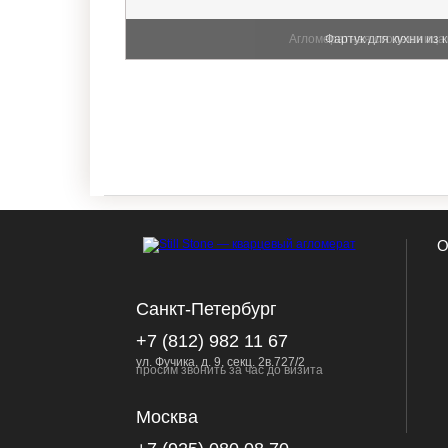
Агломератная столешница с 
Фартук для кухни из к
О
Санкт-Петербург
+7 (812) 982 11 67
ул. Фучика, д. 9, секц. 2в.727/2
просим звонить за час до визита
Москва